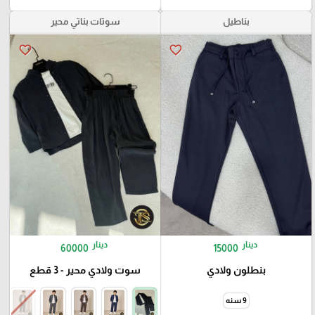
بناطيل
سوتات بناتي محير
favorite_border
favorite_border
دينار
دينار
60000
15000
بنطلون ولادي
سوت ولادي محير - 3 قطع
9 سنه