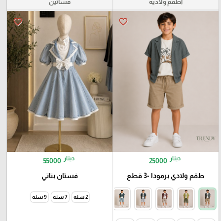
اطقم ولاديه
فساتين
favorite_border
favorite_border
دينار
دينار
55000
25000
طقم ولادي برمودا -3 قطع
فستان بناتي
2 سنه
7 سنه
9 سنه