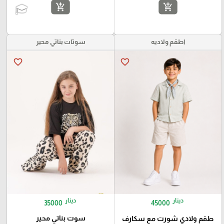
add_shopping_cart
add_shopping_cart
اطقم ولاديه
سوتات بناتي محير
favorite_border
favorite_border
دينار
دينار
35000
45000
سوت بناتي محير
طقم ولادي شورت مع سكارف