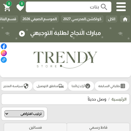
0
0
search
shopping_cart
favorite
home
الكل
كولكشن المدرسي 2027
الموسم الصيفي 2026
قسم البنات
مبارك النجاح لطلبة التوجيهي
play_circle
security
commute
emoji_emotions
ballot
طلباتي السابقة
آراء زبائننا
مناطق التوصيل
سياسة المتجر
الرئيسية
وصل حديثاً
قاط رسمي
فساتين