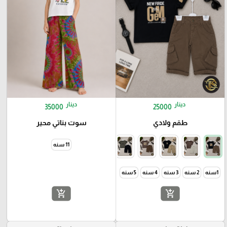
دينار
دينار
35000
25000
طقم ولادي
سوت بناتي محير
11 سنه
1سنه
2 سنه
3 سنه
4 سنه
5 سنه
add_shopping_cart
add_shopping_cart