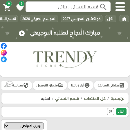
0
0
search
shopping_cart
favorite
home
الكل
كولكشن المدرسي 2027
الموسم الصيفي 2026
قسم البنات
مبارك النجاح لطلبة التوجيهي
play_circle
security
commute
emoji_emotions
ballot
🎓
طلباتي السابقة
آراء زبائننا
مناطق التوصيل
سياسة المتجر
الرئيسية
كل المنتجات
قسم النسائي
احذيه
الكل
37