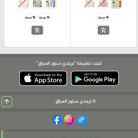
14 سنه
14 سنه
18 سنه
add_shopping_cart
add_shopping_cart
تثبيت تطبيقنا
"تريندي ستور العراق"
arrow_upward
© تريندي ستور العراق