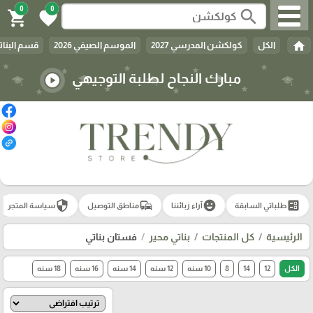
0
0
search
shopping_cart
favorite
home
الكل
كولكشن المدرسي 2027
الموسم الصيفي 2026
قسم البنات
مبارك النجاح لطلبة التوجيهي
play_circle
security
commute
emoji_emotions
ballot
طلباتي السابقة
آراء زبائننا
مناطق التوصيل
سياسة المتجر
الرئيسية
كل المنتجات
بناتي محير
فستان بناتي
الكل
12
14
8
10 سنه
12 سنه
14 سنه
16 سنه
18 سنه