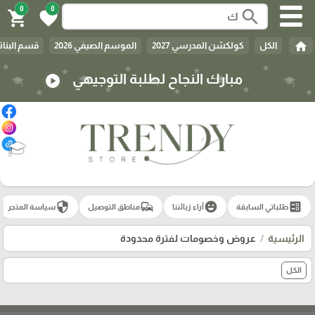
0
0
search
shopping_cart
favorite
home
الكل
كولكشن المدرسي 2027
الموسم الصيفي 2026
قسم البنات
مبارك النجاح لطلبة التوجيهي
play_circle
🎓
security
commute
emoji_emotions
ballot
طلباتي السابقة
آراء زبائننا
مناطق التوصيل
سياسة المتجر
الرئيسية
عروض وخصومات لفترة محدودة
الكل