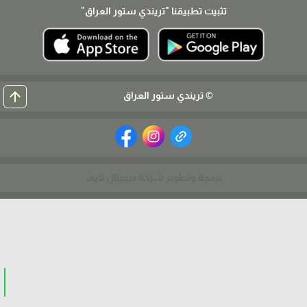
تثبيت تطبيقنا
"تريندي ستور العراق"
arrow_upward
© تريندي ستور العراق
برمجة وتطوير شركة ديجيتال لايف