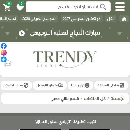
0
0
search
shopping_cart
favorite
home
الكل
كولكشن المدرسي 2027
الموسم الصيفي 2026
قسم البنات
مبارك النجاح لطلبة التوجيهي
play_circle
🎓
security
commute
emoji_emotions
ballot
طلباتي السابقة
آراء زبائننا
مناطق التوصيل
سياسة المتجر
الرئيسية
كل المنتجات
قسم بناتي محير
تثبيت تطبيقنا
"تريندي ستور العراق"