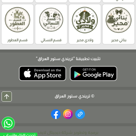
بناتي محير
ولادي محير
قسم النسائي
قسم العطور
تثبيت تطبيقنا
"تريندي ستور العراق"
arrow_upward
© تريندي ستور العراق
برمجة وتطوير شركة ديجيتال لايف
تحدث الينا - واتساب