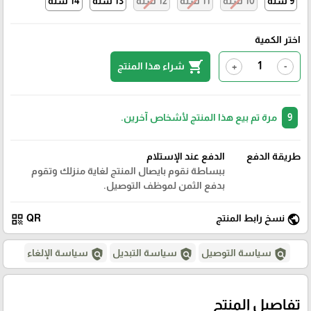
9 سنه
10 سنه
11 سنه
12 سنه
13 سنه
14 سنه
اختر الكمية
shopping_cart
شراء هذا المنتج
+
-
9
مرة تم بيع هذا المنتج لأشخاص آخرين.
طريقة الدفع
الدفع عند الإستلام
ببساطة نقوم بايصال المنتج لغاية منزلك وتقوم
بدفع الثمن لموظف التوصيل.
qr_code
public
نسخ رابط المنتج
QR
policy
policy
policy
سياسة التوصيل
سياسة التبديل
سياسة الإلغاء
تفاصيل المنتج