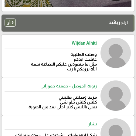
آراء زبائننا
5 رأي
Wijdan Alhiti
وصلت الطلبية
عاشت ايدكم
مثل ما متعودين عليكم البضاعة تحفة
الله يرزقكم يا رب
زبونه الموصل - جمعية حمورابي
مرحبا وصلتني طلبيتي
كلش كلش حلو شي
يعني باللبس كثير احلى بعد من الصورة
بشار
شكرا لاهتمامك ..اشكركم على جودة منتجاتكم