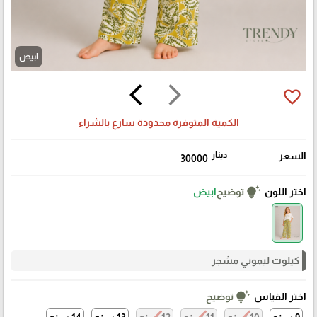
ابيض
arrow_back_ios
arrow_forward_ios
favorite_border
الكمية المتوفرة محدودة سارع بالشراء
السعر
دينار
30000
tips_and_updates
اختر اللون
توضيح
ابيض
كيلوت ليموني مشجر
tips_and_updates
اختر القياس
توضيح