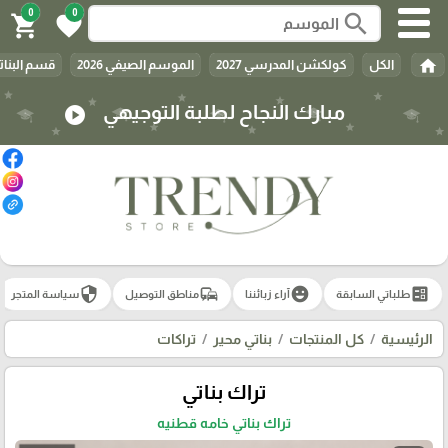
0
0
search
shopping_cart
favorite
home
الكل
كولكشن المدرسي 2027
الموسم الصيفي 2026
قسم البنات
مبارك النجاح لطلبة التوجيهي
play_circle
security
commute
emoji_emotions
ballot
طلباتي السابقة
آراء زبائننا
مناطق التوصيل
سياسة المتجر
الرئيسية
كل المنتجات
بناتي محير
تراكات
تراك بناتي
تراك بناتي خامه قطنيه