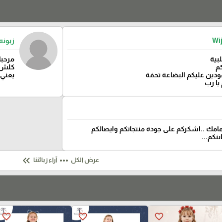
Wij
زبونه
بية
مرحبا
م
كلش 
ودين عليكم البضاعة تحفة
يعني 
 يا رب
امك ..اشكركم على جودة منتجاتكم وايصالكم
ىنكم...
keyboard_double_arrow_left
more_horiz
عرض الكل
آراء زبائننا
favorite_border
favorite_border
favorite_border