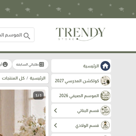
search
emoji_emotions
ballot
طلباتي السابقة
آر
الرئيسية
الرئيسية
كل المنتجات
كولكشن المدرسي 2027
الموسم الصيفي 2026
1 / 1
chevron_left
قسم البناتي
chevron_left
قسم الولادي