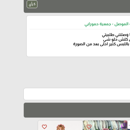
5 رأي
 الموصل - جمعية حمورابي
 وصلتني طلبيتي
كلش حلو شي
باللبس كثير احلى بعد من الصورة
favorite_border
favorite_border