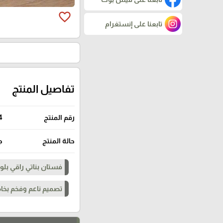
favorite_border
تابعنا على إنستغرام
تفاصيل المنتج
رقم المنتج
4
حالة المنتج
ج
فستان بناتي راقي بلو
تصميم ناعم وفخم بخا