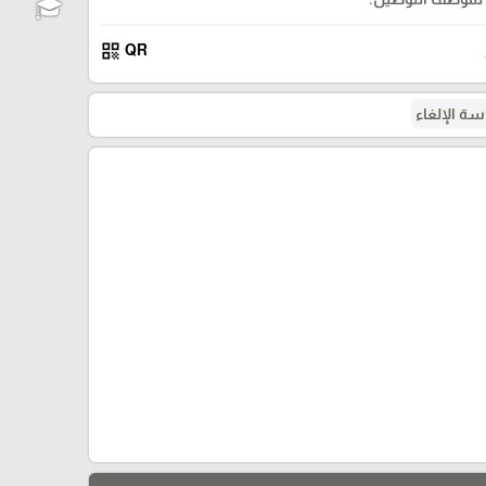
qr_code
QR
ة الإلغاء
🎓