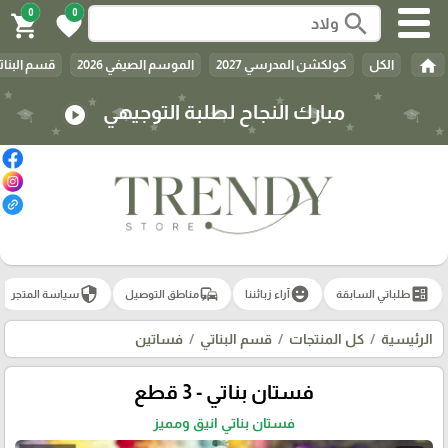
0
0
search
shopping_cart
favorite
home
الكل
كولكشن المدرسي 2027
الموسم الصيفي 2026
قسم البنات
مبارك النجاح لطلبة التوجيهي
play_circle
security
commute
emoji_emotions
ballot
طلباتي السابقة
آراء زبائننا
مناطق التوصيل
سياسة المتجر
الرئيسية
كل المنتجات
قسم البناتي
فساتين
فستان بناتي - 3 قطع
فستان بناتي انيق ومميز