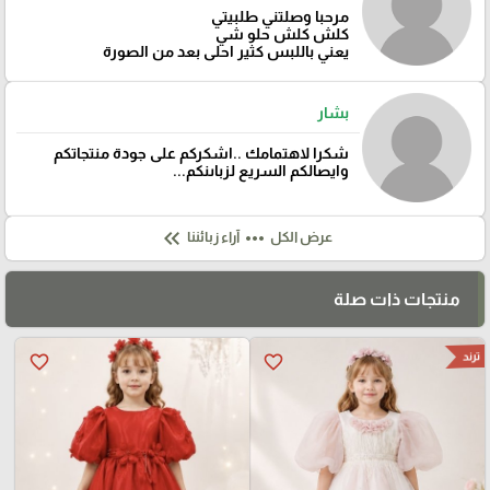
مرحبا وصلتني طلبيتي
كلش كلش حلو شي
يعني باللبس كثير احلى بعد من الصورة
بشار
شكرا لاهتمامك ..اشكركم على جودة منتجاتكم
وايصالكم السريع لزباىنكم...
keyboard_double_arrow_left
more_horiz
عرض الكل
آراء زبائننا
منتجات ذات صلة
ترند
favorite_border
favorite_border