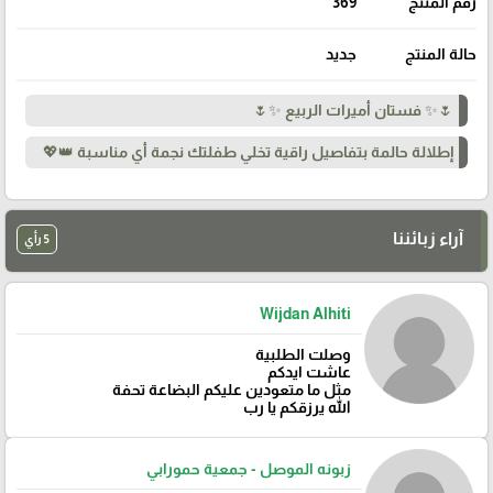
رقم المنتج
369
حالة المنتج
جديد
🌷✨ فستان أميرات الربيع ✨🌷
إطلالة حالمة بتفاصيل راقية تخلي طفلتك نجمة أي مناسبة 👑💖
🎓
آراء زبائننا
5 رأي
Wijdan Alhiti
وصلت الطلبية
عاشت ايدكم
مثل ما متعودين عليكم البضاعة تحفة
الله يرزقكم يا رب
زبونه الموصل - جمعية حمورابي